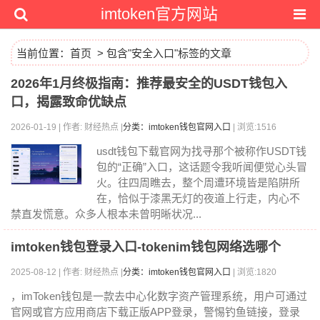
imtoken官方网站
当前位置：
首页
> 包含"安全入口"标签的文章
2026年1月终极指南：推荐最安全的USDT钱包入
口，揭露致命优缺点
2026-01-19 | 作者: 财经热点 |
分类：imtoken钱包官网入口
| 浏览:1516
usdt钱包下载官网为找寻那个被称作USDT钱
包的“正确”入口，这话题令我听闻便觉心头冒
火。往四周瞧去，整个周遭环境皆是陷阱所
在，恰似于漆黑无灯的夜道上行走，内心不
禁直发慌意。众多人根本未曾明晰状况...
imtoken钱包登录入口-tokenim钱包网络选哪个
2025-08-12 | 作者: 财经热点 |
分类：imtoken钱包官网入口
| 浏览:1820
，imToken钱包是一款去中心化数字资产管理系统，用户可通过
官网或官方应用商店下载正版APP登录，警惕钓鱼链接，登录