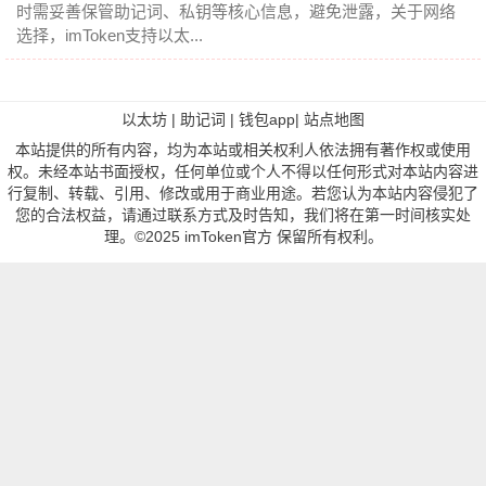
时需妥善保管助记词、私钥等核心信息，避免泄露，关于网络
选择，imToken支持以太...
以太坊
|
助记词
|
钱包app
|
站点地图
本站提供的所有内容，均为本站或相关权利人依法拥有著作权或使用
权。未经本站书面授权，任何单位或个人不得以任何形式对本站内容进
行复制、转载、引用、修改或用于商业用途。若您认为本站内容侵犯了
您的合法权益，请通过联系方式及时告知，我们将在第一时间核实处
理。©2025 imToken官方 保留所有权利。