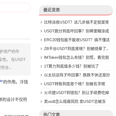
最近发表
比特派收USDT？这几步搞不定就是笑
话
USDT跑分到底咋回事？别稀里糊涂成
了帮凶
ERC20钱包能不能收USDT？搞不懂这
些别乱转
ZB平台USDT到底是啥？别被绕晕了，
保护资产的作
说点大实话
IMToken钱包怎么充钱？别慌，看完就
。 在USDT
会
1T算力到底值多少钱？别被坑了
合...
以太坊这阵子咋回事？跌跌不休还是抄
产
的作用。冷钱
底机会？
USDT转账到底是个啥？别被名字唬
。
住，一文说透
火币提USDT到钱包？别让手续费吃掉
样的设计不仅符
你的钱
卖usdt怎么规避风险 卖USDT总被冻
卡？这些土办法比你想的管用
热门文章