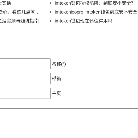
大实话
imtoken钱包授权陷阱：到底安不安全？
操心，看这几点就懂了
imtokenicopro imtoken钱包到底安不安全？老
的血泪实测与避坑指南
imtoken钱包现在还值得用吗
名称(*)
邮箱
主页