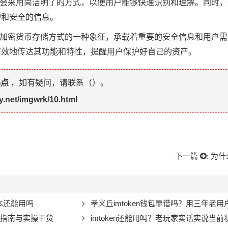
般会采用简洁明了的方式，以便用户能够快速识别和理解。同时
护和安全的信息。
为加密货币存储方式的一种象征，承载着重要的安全信息和用户
有效地传达其功能和特性，提醒用户保护好自己的资产。
热点
，如有疑问，请联系（
）。
y.net/imgwrk/10.html
下一篇
:
为什么
版本还能用吗
孝义丘imtoken钱包靠谱吗？用三年老
避坑指南与实操干货
imtoken还能用吗？老玩家实话实说当前