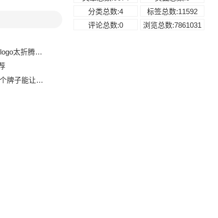
分类总数:4
标签总数:11592
评论总数:0
浏览总数:7861031
你几招简单粗暴的法子
荐
能让你不湿鞋？