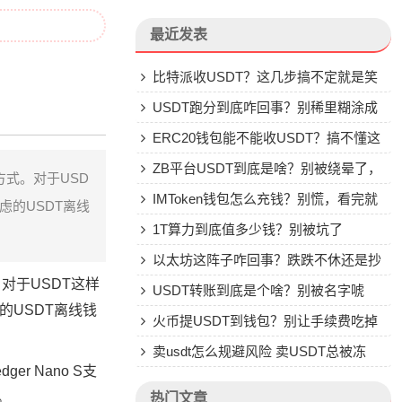
最近发表
比特派收USDT？这几步搞不定就是笑
话
USDT跑分到底咋回事？别稀里糊涂成
了帮凶
ERC20钱包能不能收USDT？搞不懂这
些别乱转
ZB平台USDT到底是啥？别被绕晕了，
式。对于USD
说点大实话
IMToken钱包怎么充钱？别慌，看完就
虑的USDT离线
会
1T算力到底值多少钱？别被坑了
以太坊这阵子咋回事？跌跌不休还是抄
对于USDT这样
底机会？
USDT转账到底是个啥？别被名字唬
的USDT离线钱
住，一文说透
火币提USDT到钱包？别让手续费吃掉
你的钱
卖usdt怎么规避风险 卖USDT总被冻
r Nano S支
卡？这些土办法比你想的管用
。
热门文章