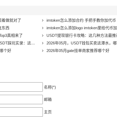
，照着做就对了
imtoken怎么添加合约 手把手教你加代币
鬼东西
imtoken怎么添加logo imtoken里给代币加logo太折腾？教
Top3真相来了
USDT提现银行卡攻略：这几种方法最推
这5个骚操作我劝你别学（2026版）
2026年05月，USDT钱包买卖这潭水，哪个牌子
币哪个好
2026年05月gate挂单商家推荐哪个好
名称(*)
邮箱
主页