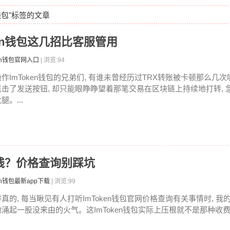
n钱包"标签的文章
ken钱包这几招比客服管用
ken钱包官网入口
| 浏览:94
操作ImToken钱包的兄弟们, 有谁未曾经历过TRX转账被卡顿那么几次
点击了发送按钮, 却只能眼睁睁望着那笔交易在区块链上持续地打转, 
腿。...
少钱？价格查询别踩坑
en钱包最新app下载
| 浏览:99
讲真的, 每当瞅见有人打听ImToken钱包官网价格查询有关事情时, 
地涌起一股没来由的火气。这ImToken钱包实际上压根就不是那种收费软