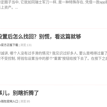
特定圈子当中, 它就如同瑞士军刀一样, 是一种特殊存在, 凭借一款ap
上资产。...
出厂设置后怎么找回？别慌，看这篇就够
ken官方正版下载
| 浏览:131
坦诚讲, 哪个人没有过手滑的情况? 我见识过好多人, 要么是喝得过量了
时不受控制, 将钱包设置当中的那个“重置”按钮给按下去了。在按下之后
点事儿，别瞎折腾了
ken钱包官网入口
| 浏览:95