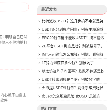
最近发表
比特派收USDT？这几步搞不定就是笑
话
USDT跑分到底咋回事？别稀里糊涂成
呢? 明明自己已然
了帮凶
ERC20钱包能不能收USDT？搞不懂这
急得人不停地拍打
些别乱转
ZB平台USDT到底是啥？别被绕晕了，
说点大实话
IMToken钱包怎么充钱？别慌，看完就
会
1T算力到底值多少钱？别被坑了
以太坊这阵子咋回事？跌跌不休还是抄
底机会？
USDT转账到底是个啥？别被名字唬
住，一文说透
火币提USDT到钱包？别让手续费吃掉
我的内心就不由自主
你的钱
卖usdt怎么规避风险 卖USDT总被冻
件...
卡？这些土办法比你想的管用
热门文章