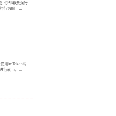
物, 你却非要强行
行为啊！...
imToken网
行转币。...