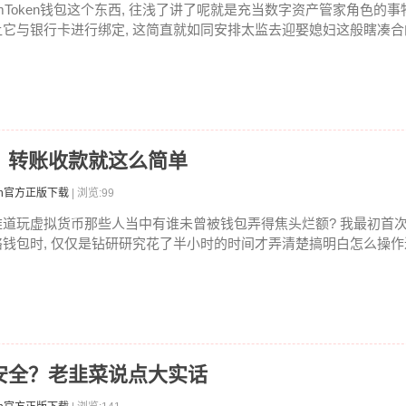
ImToken钱包这个东西, 往浅了讲了呢就是充当数字资产管家角色的事
让它与银行卡进行绑定, 这简直就如同安排太监去迎娶媳妇这般瞎凑合的
程：转账收款就这么简单
ken官方正版下载
| 浏览:99
难道玩虚拟货币那些人当中有谁未曾被钱包弄得焦头烂额? 我最初首次使用
络钱包时, 仅仅是钻研研究花了半小时的时间才弄清楚搞明白怎么操作进
不安全？老韭菜说点大实话