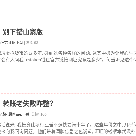
哪？别下错山寨版
ken官方正版下载
| 浏览:93
把玩虚拟货币这么多年, 碰到过各种各样的问题, 这其中极为让我心生厌
时会有人问我“imtoken钱包官方链接网址究竟是多少”。每当听见这个问题
旺，转账老失败咋整？
en钱包最新app下载
| 浏览:100
实话说来, 我投身此项行业差不多快要满十年了。这些年份之中, 几乎
跑来向我问询问题。他们带着满脸焦急之色说道, 汇旺的钱根本就没办法