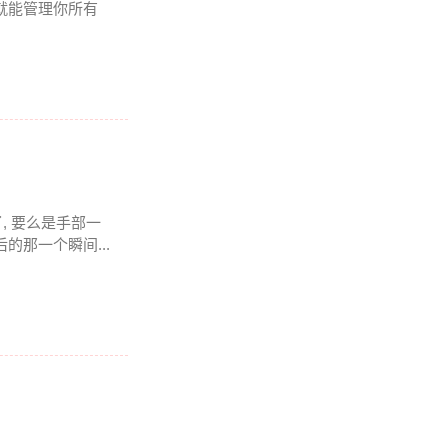
p就能管理你所有
, 要么是手部一
的那一个瞬间...