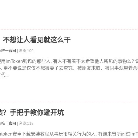
巧，不想让人看见就这么干
en唯一官网
| 浏览:109
使用ImToken钱包的那些人, 有人不有着不太希望他人所见的事物么?
事, 更不要说是仅仅不想被妻子去查究、被朋友求取、被同事观望着
代...
咋装？手把手教你避开坑
en唯一官网
| 浏览:118
mtoken安卓下载安装教程从事玩币相关行为的人, 有谁未曾听闻过ImTo