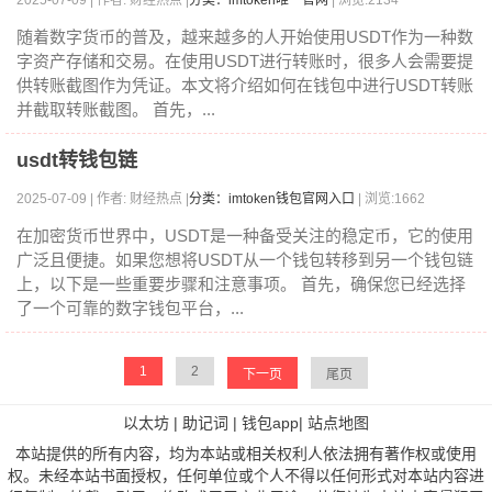
2025-07-09 | 作者: 财经热点 |
分类：imtoken唯一官网
| 浏览:2134
随着数字货币的普及，越来越多的人开始使用USDT作为一种数
字资产存储和交易。在使用USDT进行转账时，很多人会需要提
供转账截图作为凭证。本文将介绍如何在钱包中进行USDT转账
并截取转账截图。 首先，...
usdt转钱包链
2025-07-09 | 作者: 财经热点 |
分类：imtoken钱包官网入口
| 浏览:1662
在加密货币世界中，USDT是一种备受关注的稳定币，它的使用
广泛且便捷。如果您想将USDT从一个钱包转移到另一个钱包链
上，以下是一些重要步骤和注意事项。 首先，确保您已经选择
了一个可靠的数字钱包平台，...
1
2
下一页
尾页
以太坊
|
助记词
|
钱包app
|
站点地图
本站提供的所有内容，均为本站或相关权利人依法拥有著作权或使用
权。未经本站书面授权，任何单位或个人不得以任何形式对本站内容进