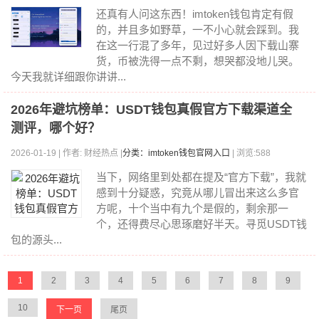
还真有人问这东西！imtoken钱包肯定有假
的，并且多如野草，一不小心就会踩到。我
在这一行混了多年，见过好多人因下载山寨
货，币被洗得一点不剩，想哭都没地儿哭。
今天我就详细跟你讲讲...
2026年避坑榜单：USDT钱包真假官方下载渠道全
测评，哪个好？
2026-01-19 | 作者: 财经热点 |
分类：imtoken钱包官网入口
| 浏览:588
当下，网络里到处都在提及“官方下载”，我就
感到十分疑惑，究竟从哪儿冒出来这么多官
方呢，十个当中有九个是假的，剩余那一
个，还得费尽心思琢磨好半天。寻觅USDT钱
包的源头...
1
2
3
4
5
6
7
8
9
10
下一页
尾页