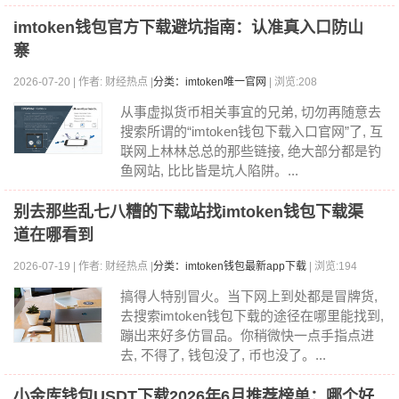
imtoken钱包官方下载避坑指南：认准真入口防山
寨
2026-07-20 | 作者: 财经热点 |
分类：imtoken唯一官网
| 浏览:208
从事虚拟货币相关事宜的兄弟, 切勿再随意去
搜索所谓的“imtoken钱包下载入口官网”了, 互
联网上林林总总的那些链接, 绝大部分都是钓
鱼网站, 比比皆是坑人陷阱。...
别去那些乱七八糟的下载站找imtoken钱包下载渠
道在哪看到
2026-07-19 | 作者: 财经热点 |
分类：imtoken钱包最新app下载
| 浏览:194
搞得人特别冒火。当下网上到处都是冒牌货,
去搜索imtoken钱包下载的途径在哪里能找到,
蹦出来好多仿冒品。你稍微快一点手指点进
去, 不得了, 钱包没了, 币也没了。...
小金库钱包USDT下载2026年6月推荐榜单：哪个好