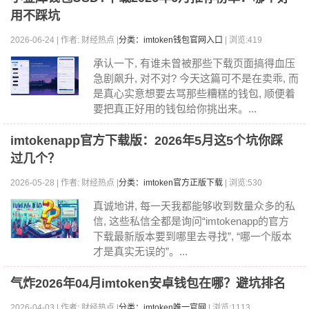
用不踩坑
2026-06-24 | 作者: 财经热点 |
分类：imtoken钱包官网入口
| 浏览:419
承认一下, 有谁未曾被那些下载页面搞得血压
急剧飙升, 对不对? 今天这篇可不是在卖乖, 而
是真心实意想要去骂那些糟糕的钱包, 顺便着
要把真正好用的钱包给你挑出来。...
imtokenapp官方下载版：2026年5月这5个坑你踩
过几个？
2026-05-28 | 作者: 财经热点 |
分类：imtoken官方正版下载
| 浏览:530
真诚地讲, 每一天我都能够收到数量众多的私
信, 这些私信全都是询问“imtokenapp的官方
下载最新版本要到哪里去寻找”, “哪一个版本
才是真实无误的”。...
气炸2026年04月imtoken安卓钱包在哪？避坑排名
2026-04-03 | 作者: 财经热点 |
分类：imtoken唯一官网
| 浏览:1113