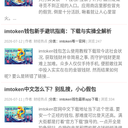
寻觅不到正规的入口。应用商店里那些冒充
的假货, 倒是十分活跃, 瞅着就让人心里冒
火。...
imtoken钱包新手避坑指南：下载与实操全解析
2026-07-12 | 作者: 财经热点 |
分类：imtoken唯一官网
| 浏览:247
imtoken钱包怎么使用教程下载现今这社会状
况, 获取钱财并非简易之事, 而守护钱财更是
难上加难。众多人仅仅手持手机, 便胆敢往其
中投入实实在在的金银钱财, 然而结果如何
呢? 要么是转错了链接...
imtoken中文怎么下？别乱搜，小心假包
2026-07-11 | 作者: 财经热点 |
分类：imtoken钱包最新app下载
| 浏览:334
imtoken官网中文下载地址当下这个世道, 要
安一个正经的钱包, 那难度可比登天还高。满
大街都是打着“官方下载”旗号的, 一点开全是
钓鱼网站, 会把你辛苦积攒的那点钱悄悄洗得