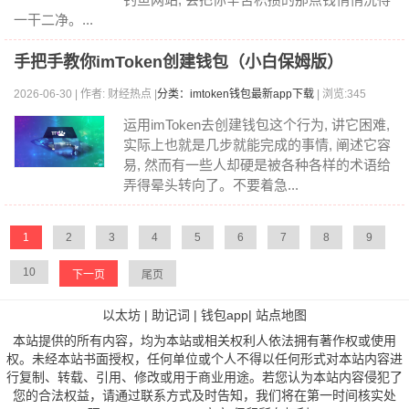
一干二净。...
手把手教你imToken创建钱包（小白保姆版）
2026-06-30 | 作者: 财经热点 |
分类：imtoken钱包最新app下载
| 浏览:345
运用imToken去创建钱包这个行为, 讲它困难,
实际上也就是几步就能完成的事情, 阐述它容
易, 然而有一些人却硬是被各种各样的术语给
弄得晕头转向了。不要着急...
1
2
3
4
5
6
7
8
9
10
下一页
尾页
以太坊
|
助记词
|
钱包app
|
站点地图
本站提供的所有内容，均为本站或相关权利人依法拥有著作权或使用
权。未经本站书面授权，任何单位或个人不得以任何形式对本站内容进
行复制、转载、引用、修改或用于商业用途。若您认为本站内容侵犯了
您的合法权益，请通过联系方式及时告知，我们将在第一时间核实处