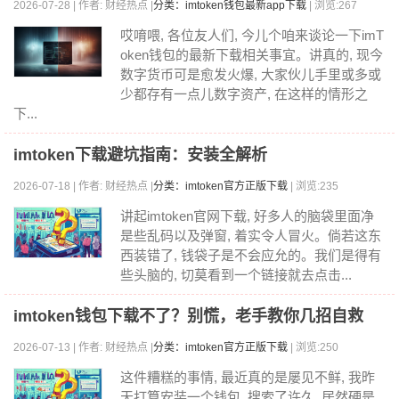
2026-07-28 | 作者: 财经热点 |
分类：imtoken钱包最新app下载
| 浏览:267
哎唷喂, 各位友人们, 今儿个咱来谈论一下imT
oken钱包的最新下载相关事宜。讲真的, 现今
数字货币可是愈发火爆, 大家伙儿手里或多或
少都存有一点儿数字资产, 在这样的情形之
下...
imtoken下载避坑指南：安装全解析
2026-07-18 | 作者: 财经热点 |
分类：imtoken官方正版下载
| 浏览:235
讲起imtoken官网下载, 好多人的脑袋里面净
是些乱码以及弹窗, 着实令人冒火。倘若这东
西装错了, 钱袋子是不会应允的。我们是得有
些头脑的, 切莫看到一个链接就去点击...
imtoken钱包下载不了？别慌，老手教你几招自救
2026-07-13 | 作者: 财经热点 |
分类：imtoken官方正版下载
| 浏览:250
这件糟糕的事情, 最近真的是屡见不鲜, 我昨
天打算安装一个钱包, 搜索了许久, 居然硬是