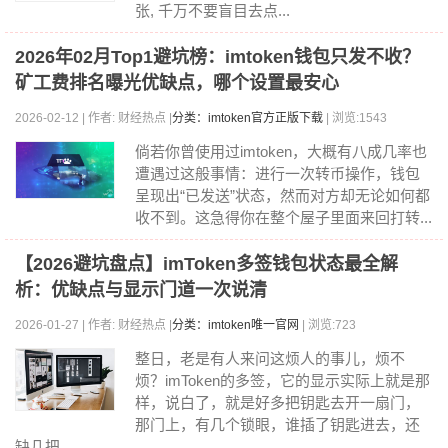
张, 千万不要盲目去点...
2026年02月Top1避坑榜：imtoken钱包只发不收？
矿工费排名曝光优缺点，哪个设置最安心
2026-02-12 | 作者: 财经热点 |
分类：imtoken官方正版下载
| 浏览:1543
倘若你曾使用过imtoken，大概有八成几率也
遭遇过这般事情：进行一次转币操作，钱包
呈现出“已发送”状态，然而对方却无论如何都
收不到。这急得你在整个屋子里面来回打转...
【2026避坑盘点】imToken多签钱包状态最全解
析：优缺点与显示门道一次说清
2026-01-27 | 作者: 财经热点 |
分类：imtoken唯一官网
| 浏览:723
整日，老是有人来问这烦人的事儿，烦不
烦？imToken的多签，它的显示实际上就是那
样，说白了，就是好多把钥匙去开一扇门，
那门上，有几个锁眼，谁插了钥匙进去，还
缺几把...