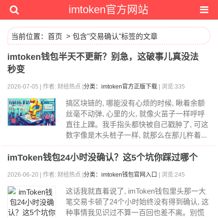
imtoken官方网站
当前位置：
首页
> 包含"交易确认"标签的文章
imtoken钱包半天不更新？别急，这破事儿真没法
秒变
2026-07-05 | 作者: 财经热点 |
分类：imtoken官方正版下载
| 浏览:335
搞区块链的, 哪能没有心烦的时候, 瞅着余额
丝毫不动弹, 心里的火, 就像火苗子一样呼呼
直往上蹿。我手指头都快被自己戳肿了, 可这
数字像是木头桩子一样, 就那么在那儿杵着...
imToken钱包24小时没确认？这5个坑你踩过哪个
2026-06-20 | 作者: 财经热点 |
分类：imtoken钱包官网入口
| 浏览:245
这话我就直着说了, imToken钱包里头那一大
笔交易卡顿了24个小时始终没有得到确认, 这
种事情我见识过不算一百回也差不离。别慌