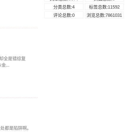
分类总数:4
标签总数:11592
评论总数:0
浏览总数:7861031
里却全是错综复
...
到处都是陷阱啊。