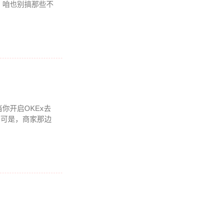
？咱也别搞那些不
你开启OKEx去
。可是，商家那边