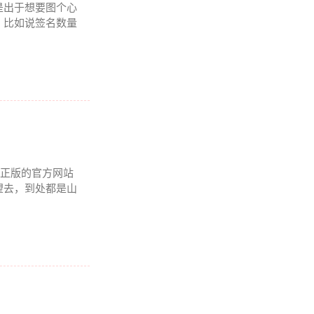
是出于想要图个心
。比如说签名数量
卓正版的官方网站
望去，到处都是山