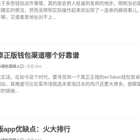
关于多签钱包这件事情，真的是会把人给逼到发疯的地步。明明当初
里踏实的想法，然而没想到实际操作起来却出现了一连串的麻烦事儿
不够，又或者是地址对不上...
en安卓正版钱包渠道哪个好靠谱
ken钱包官网入口
| 浏览:994
说实话，在如今这个时代，要寻觅到一个真正正规的imToken钱包安
网址，其难度可比在菜市场挑选未曾泡过水的鸡爪还要大得多。放眼
的链接...
n新版app优缺点：火大排行