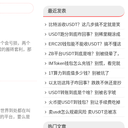
最近发表
比特派收USDT？这几步搞不定就是笑
话
USDT跑分到底咋回事？别稀里糊涂成
七个会亏损，两个
了帮凶
ERC20钱包能不能收USDT？搞不懂这
嘘的搬砖套利，那
些别乱转
ZB平台USDT到底是啥？别被绕晕了，
说点大实话
IMToken钱包怎么充钱？别慌，看完就
会
1T算力到底值多少钱？别被坑了
以太坊这阵子咋回事？跌跌不休还是抄
底机会？
USDT转账到底是个啥？别被名字唬
住，一文说透
火币提USDT到钱包？别让手续费吃掉
个世界到处都在叫
你的钱
卖usdt怎么规避风险 卖USDT总被冻
值的平台，要么是
卡？这些土办法比你想的管用
热门文章