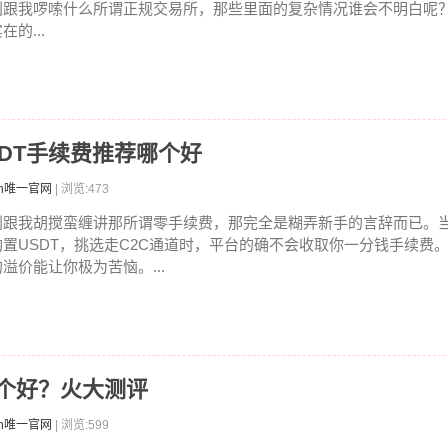
别跟我啰嗦什么所谓正规交易所，那些里面的复杂情况谁会不明白呢
在的...
USDT手续费推荐哪个好
en唯一官网
| 浏览:473
别跟我胡搅蛮缠讲那所谓零手续费，那完全是糊弄新手的言辞而已。当
购置USDT，挑选走C2C通道时，平台的确不会收取你一分钱手续费
的溢价能让你极为苦恼。...
哪个好？火大测评
en唯一官网
| 浏览:599