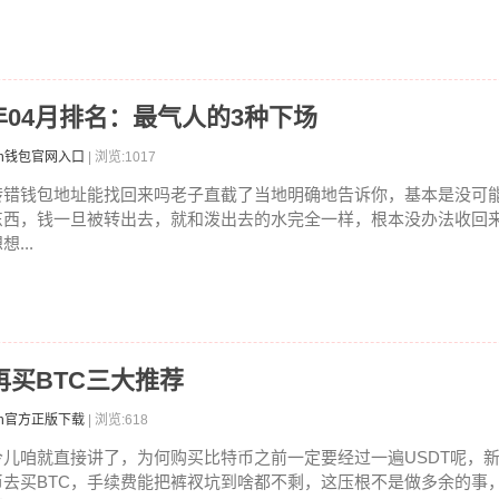
26年04月排名：最气人的3种下场
ken钱包官网入口
| 浏览:1017
转错钱包地址能找回来吗老子直截了当地明确地告诉你，基本是没可
东西，钱一旦被转出去，就和泼出去的水完全一样，根本没办法收回
想...
T再买BTC三大推荐
ken官方正版下载
| 浏览:618
今儿咱就直接讲了，为何购买比特币之前一定要经过一遍USDT呢，
币去买BTC，手续费能把裤衩坑到啥都不剩，这压根不是做多余的事