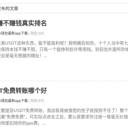
日发布的文章
DT赚不赚钱真实排名
en钱包最新app下载
| 浏览:525
交易USDT这种东西，能不能盈利呢？我明确告知你，十个人当中有
能保持本钱不赚不赔，只有一个能挣到些许零用钱。别轻信外面所吹
完全是毫无根据的瞎扯！...
SDT免费转账哪个好
en钱包最新app下载
| 浏览:970
只要提及USDT免费转账，我这极易被激怒的性子就按捺不住了！整
嚷着“免费免费”，可实际点进去之后，要么是要求你注册一堆毫无价
地里扣除你的gas费。...