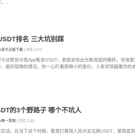
。...
卖USDT排名 三大坑别踩
ken官方正版下载
| 浏览:1475
现今这帮货币类App售卖USDT，表面呈现出光鲜亮丽的模样，背地
杂、曲折隐晦的情况。你一心盯着那微小的差价，人家却觊觎着你的本金
USDT的3个野路子 哪个不坑人
en唯一官网
| 浏览:1181
说实话，在当下这个时期，要是打算用人民币去兑换USDT，那简直