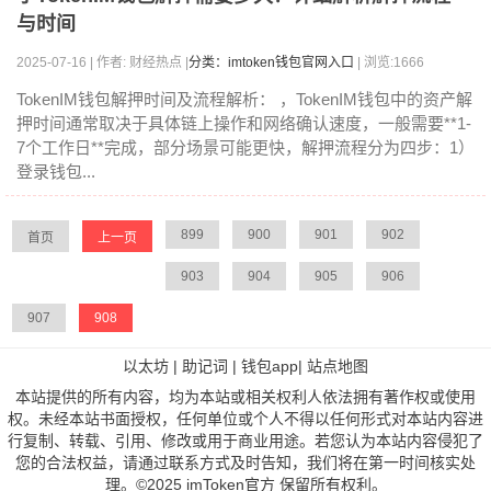
与时间
2025-07-16 | 作者: 财经热点 |
分类：imtoken钱包官网入口
| 浏览:1666
TokenIM钱包解押时间及流程解析： ，TokenIM钱包中的资产解
押时间通常取决于具体链上操作和网络确认速度，一般需要**1-
7个工作日**完成，部分场景可能更快，解押流程分为四步：1）
登录钱包...
899
900
901
902
首页
上一页
903
904
905
906
907
908
以太坊
|
助记词
|
钱包app
|
站点地图
本站提供的所有内容，均为本站或相关权利人依法拥有著作权或使用
权。未经本站书面授权，任何单位或个人不得以任何形式对本站内容进
行复制、转载、引用、修改或用于商业用途。若您认为本站内容侵犯了
您的合法权益，请通过联系方式及时告知，我们将在第一时间核实处
理。©2025 imToken官方 保留所有权利。