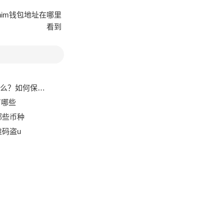
kenim钱包地址在哪里
看到
安全与支付效率？
有哪些
存哪些币种
维码盗u