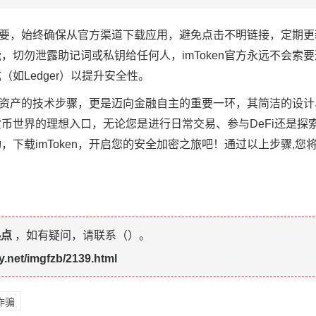
关重要，始终确保从官方渠道下载应用，避免点击不明链接，定期更新i
，切勿泄露助记词或私钥给任何人，imToken官方永远不会索
如Ledger）以提升安全性。
理数字资产的技术步骤，更是迈向金融自主的重要一环，其简洁的设
世界的理想入口，无论您是进行日常交易、参与DeFi还是探索NFT
下载imToken，开启您的安全加密之旅吧！通过以上步骤,您
热点
，如有疑问，请联系（
）。
y.net/imgfzb/2139.html
诈骗