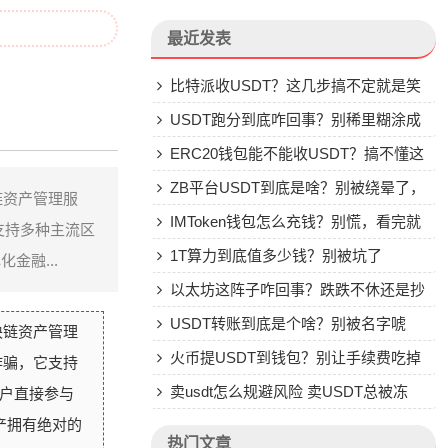
最近发表
比特派收USDT？这几步搞不定就是笑
话
USDT跑分到底咋回事？别稀里糊涂成
了帮凶
ERC20钱包能不能收USDT？搞不懂这
些别乱转
ZB平台USDT到底是啥？别被绕晕了，
链资产管理服
说点大实话
IMToken钱包怎么充钱？别慌，看完就
支持多种主流区
会
1T算力到底值多少钱？别被坑了
金融...
以太坊这阵子咋回事？跌跌不休还是抄
底机会？
USDT转账到底是个啥？别被名字唬
块链资产管理
住，一文说透
火币提USDT到钱包？别让手续费吃掉
诈骗，它支持
你的钱
卖usdt怎么规避风险 卖USDT总被冻
用户直接参与
产拥有绝对的
卡？这些土办法比你想的管用
热门文章