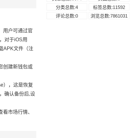
分类总数:4
标签总数:11592
评论总数:0
浏览总数:7861031
险，用户可通过官
下载，对于iOS用
接下载APK文件（注
示您创建新钱包或
ase），这是恢复
，确认备份后,设
、查看市场行情、