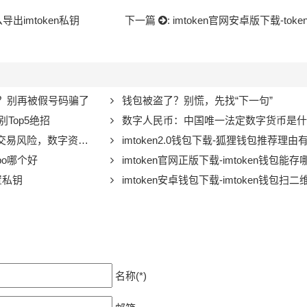
导出imtoken私钥
下一篇
:
imtoken官网安卓版下载-to
找？别再被假号码骗了
钱包被盗了？别慌，先找“下一句”
别Top5绝招
数字人民币：中国唯一法定数字货币是什么？如何保障用户
风险，数字资产安全警示
imtoken2.0钱包下载-狐狸钱包推荐理由
obo哪个好
imtoken官网正版下载-imtoken钱包能
设置私钥
imtoken安卓钱包下载-imtoken钱包扫二
名称(*)