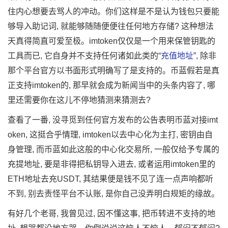
住内心想要去骂人的冲动。你们这样是不是认为钱包只要能
够导入助记词, 就能够随随便便往任何地方存储? 这种想法
天真得简直可爱至极。imtoken仅仅是一个用来保管钥匙的
工具而已, 它自身并不支持任何诸如此类的“
充值地址
”, 除非
那个平台官方以书面形式明确写了是支持的。币蓝假若是真
正支持imtoken的, 那早就会成为新闻当中的头条内容了, 哪
里还需要你在这儿不停地猜测来猜测去?
查看了一番, 没寻觅到任何官方发布的公告表明币蓝对接imt
oken, 这挺合乎情理, imtoken以去中心化为主打, 密钥由自
身管理, 而币蓝如此这般的中心化交易所, 一般仅给予专属的
充提地址, 要是非得把私钥导入进去, 或者运用imtoken里的
ETH地址去充USDT, 其结果便是钱不见了连一点声响都听
不到, 别去责怪平台不认账, 是你自己没弄明白规矩的缘故。
有好几个老哥, 我曾见过, 因不懂这事, 把币转进不支持的地