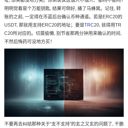
址, 想哭都没地方哭。你倒说说这恼人不恼人、郁闷不郁闷?
明明觉着是个万能钥匙, 结果可倒好, 捅了马蜂窝。记住, 转
账的之前, 一定得在币蓝后台确认币种通道。若是ERC20的
USDT, 那就用支持ERC20的地址；要是
TRC
20, 就得用TR
C20所对应的。切莫偷懒, 别节省那两分钟用来确认的时间,
不然后悔药可没地方买！
不要再去纠结那种关于“支不支持”的玄之又玄的问题了, 干脆