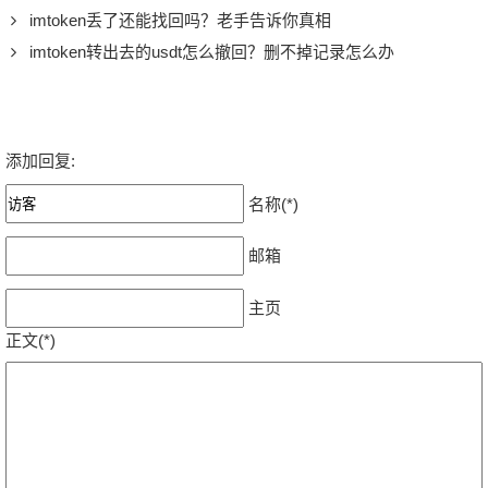
imtoken丢了还能找回吗？老手告诉你真相
imtoken转出去的usdt怎么撤回？删不掉记录怎么办
添加回复:
名称(*)
邮箱
主页
正文(*)