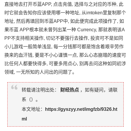
直接地去打开币蓝APP, 点击充值, 选择与之对应的币种, 此
时它就会告知你应该使用哪一种地址, 从imtoken里复制那个
地址, 然后再填回到币蓝APP中, 如此便完成此项操作了, 如
果币蓝 APP根本就未曾列出某一种 Currency, 那就表明该A
PP不支持相关操作, 切记不要强行去操作, 投资可不是如同
小儿游戏一般简单浅显, 每一分钱那可都是饱含着艰辛劳作
换来的血汗钱, 要是不小心谨慎一点, 那么心态崩塌的速度可
比任何人都要快得多, 可要多用点心, 别再去问这种如同初涉
领域, 一无所知的人问出的问题了。
转载请注明出处：
财经热点
，如有疑问，请联
系（
）。
本文地址：
https://gyszyy.net/imgfzb/9326.ht
ml