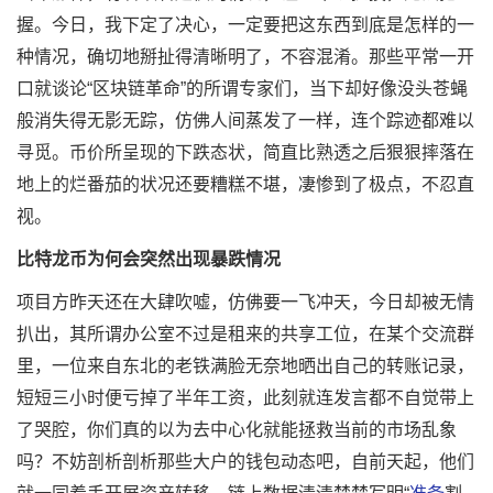
握。今日，我下定了决心，一定要把这东西到底是怎样的一
种情况，确切地掰扯得清晰明了，不容混淆。那些平常一开
口就谈论“区块链革命”的所谓专家们，当下却好像没头苍蝇
般消失得无影无踪，仿佛人间蒸发了一样，连个踪迹都难以
寻觅。币价所呈现的下跌态状，简直比熟透之后狠狠摔落在
地上的烂番茄的状况还要糟糕不堪，凄惨到了极点，不忍直
视。
比特龙币为何会突然出现暴跌情况
项目方昨天还在大肆吹嘘，仿佛要一飞冲天，今日却被无情
扒出，其所谓办公室不过是租来的共享工位，在某个交流群
里，一位来自东北的老铁满脸无奈地晒出自己的转账记录，
短短三小时便亏掉了半年工资，此刻就连发言都不自觉带上
了哭腔，你们真的以为去中心化就能拯救当前的市场乱象
吗？不妨剖析剖析那些大户的钱包动态吧，自前天起，他们