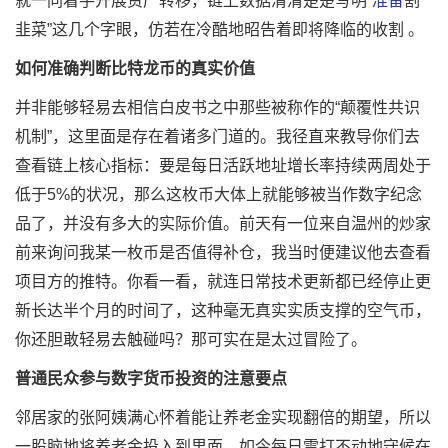
就一同着手开展资产转移，链上数据清清楚楚写明“
准备
割
韭菜”这几个字眼，仿若在冷酷地昭告着即将降临的收割 。
如何准确判断比特龙币的真实价值
并非能够轻易去相信白皮书之中那些被称作的“颠覆性共识
机制”，这里面是存在着诸多门道的。我径直来教导你们去
查看链上核心指标：要是每日活跃地址增长率持续两周处于
低于5%的状况，那么这枚币大体上就能够被当作数字纪念
品了，并没有多大的实际价值。前天有一位来自温州的炒家
前来询问我某一枚币是否值得补仓，我当时便建议他去查看
项目方的推特。你看一看，就连日常技术更新都已经停止更
新长达半个月的时间了，这种毫无真实实质支撑的空气币，
你还胆敢轻易去触碰吗？那可实在是太过冒险了。
普通民众参与数字货币投资的注意要点
邻居家的张阿姨满心怀着能让养老金实现翻倍的期望，所以
一股脑地将养老金投入到里面，如今每日雷打不动地守候在