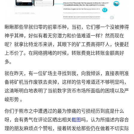
瞅瞅那些早就归零的前辈币种，当初，它们哪一个没被捧得
神乎其神，好似有着无穷潜力和价值难道一样？然而现在
呢？就拿比特龙币来讲，其眼下的矿工费高得吓人，快要赶
上币价了。在网络拥堵的时候，转账费竟比转账金额高好
多。
就在昨天，有一位矿场主寻找到我，向我倾诉，直接表明准
备将矿机当作废铁去卖掉，这样的信号难道还不够明显吗，
这清晰明白地表明了当前数字货币市场所面临的困境以及严
峻形势 。
你们于熊市之中遭遇过的最为惨痛的亏损经历到底是什么
呀，会有勇气在评论区晒出相关
截图
吗，认为所描述内容合
理的朋友麻烦点个赞啦，接着转发给那些仍在做着不切实际