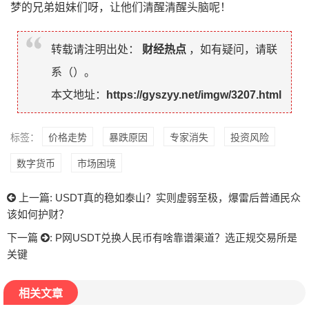
梦的兄弟姐妹们呀，让他们清醒清醒头脑呢！
转载请注明出处：
财经热点
，如有疑问，请联
系（
）。
本文地址：
https://gyszyy.net/imgw/3207.html
标签：
价格走势
暴跌原因
专家消失
投资风险
数字货币
市场困境
上一篇:
USDT真的稳如泰山？实则虚弱至极，爆雷后普通民众
该如何护财？
下一篇
:
P网USDT兑换人民币有啥靠谱渠道？选正规交易所是
关键
相关文章