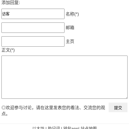
添加回复:
名称(*)
邮箱
主页
正文(*)
◎欢迎参与讨论，请在这里发表您的看法、交流您的观
点。
以太坊
|
助记词
|
钱包app
|
站点地图