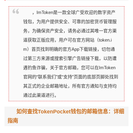
，ImToken是一款全球广受欢迎的数字资产
钱包，为用户提供安全、可靠的加密货币管理服
务，为确保资产安全，请务必通过其唯一官方渠
道获取正版应用，用户可在官方网站（token.i
m）首页找到明确的官方App下载链接，切勿通
过第三方来源或搜索引擎广告链接下载，以防遭
遇钓鱼诈骗，关于官方邮箱，您可以在ImToken
官网的“联系我们”或“支持”页面的底部页脚处找到
其正式的企业邮箱地址，所有官方通知与支持均
通过此渠道进行。
如何查找TokenPocket钱包的邮箱信息：详细
指南