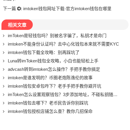
下一篇
:
imtoken钱包网址下载-官方imtoken钱包在哪里
相关文章
imToken是轻钱包吗？别被名字骗了，私钥才是命门
imtoken不能身份认证吗？去中心化钱包本来就不需要KYC
imtoken钱包下载全攻略：别再踩坑了
Luna转imToken钱包全攻略，小白也能轻松上手
advcash转到imtoken怎么操作？手把手教你搞定
imtoken是谁发明的？币圈老炮陈逸伦的故事
imtoken钱包安卓包咋下？老手手把手教你避开坑
imToken怎么设置观察钱包？3步添加地址，不碰私钥随时查账
imtoken钱包去哪下？老币民告诉你别踩坑
imtoken钱包授权店铺怎么查？教你几招保命