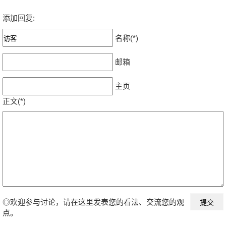
添加回复:
名称(*)
邮箱
主页
正文(*)
◎欢迎参与讨论，请在这里发表您的看法、交流您的观
点。