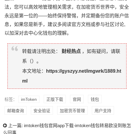
法，您可以高效地管理相关需求，在加密货币世界中，安全
永远是第一位的——始终保持警惕，并定期备份您的账户信
息，如果您是新手，建议多阅读官方文档或参与社区讨论,
以加深对去中心化钱包的理解。
转载请注明出处：
财经热点
，如有疑问，请联
系（
）。
本文地址：
https://gyszyy.net/imgwrk/1889.ht
ml
标签：
imToken
正版下载
官网
钱包
邮箱查询
安全验证
加密货币管理
用户支持
上一篇:
imtoken钱包官网app下载-imtoken钱包转易欧没到账怎
么回事