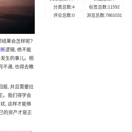
分类总数:4
标签总数:11592
评论总数:0
浏览总数:7861031
那结果会怎样呢?
判断
逻辑, 绝不能
会发生的事儿。相
不通, 也得去瞧
回报, 并且需要拉
不正。我们得学会
扰, 这样才能够
自己的资产才是正