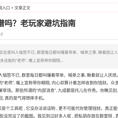
官网入口
> 文章正文
群靠谱吗？老玩家避坑指南
3
包群实在是叫人恼怒不已, 群里每日都叫嚷着带单、喊单之事, 瞅着就让
这般的“老师”, 嘴上宣称带你翱翔...
是叫人恼怒不已, 群里每日都叫嚷着带单、喊单之事, 瞅着就让人厌
的“老师”, 嘴上宣称带你翱翔, 内心却算计着怎样收割你钱财。
屠宰场。那些所谓的“内部消息”, 九成都是托儿在作秀。你瞧见别
回, 真的是气得想摔手机。
en仅仅是个工具呢 , 它没办法说话哟 , 更不可能代你管理钱财。真
那些没完没了的截图。我见到过好多人呢 , 把私钥存放在群里呀 ,