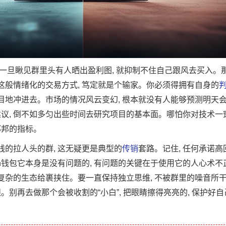
 一旦瞅见群里头有人晒出盈利图, 就抑制不住自己跟风去买入。
这般情绪化的交易方式, 笃定就是个输家。你必须得拥有自身的
盲目地冲进去。市场的情况风云变幻, 根本就没有人能够预测明天
议, 倒不如多匀出些时间去研究项目的基本面。哪怕你对技术一窍
邦邦的指标。
线的拉人头的群, 这无疑更是典型的
传销
套路。记住, 任何承诺高
oken钱包它本身是没有问题的, 有问题的关键在于使用它的人心术
复杂的生态给裹挟住。要一直保持独立思维, 不被群里的噪音所干
别再去做那个会被收割的“小白”, 把眼睛擦得亮亮的, 保护好