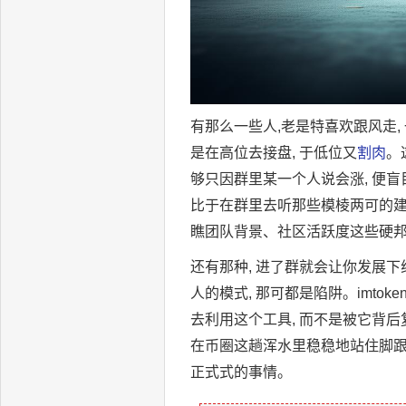
有那么一些人,老是特喜欢跟风走,
是在高位去接盘, 于低位又
割肉
。
够只因群里某一个人说会涨, 便
比于在群里去听那些模棱两可的建
瞧团队背景、社区活跃度这些硬
还有那种, 进了群就会让你发展下
人的模式, 那可都是陷阱。imt
去利用这个工具, 而不是被它背后
在币圈这趟浑水里稳稳地站住脚跟。
正式式的事情。