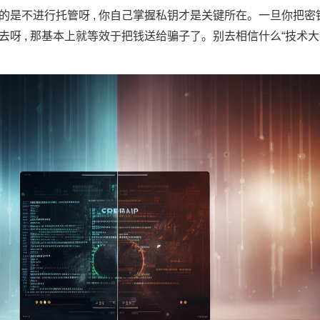
调的是不进行托管呀 , 你自己掌握私钥才是关键所在。一旦你把
出去呀 , 那基本上就等效于把钱送给骗子了。别去相信什么“技术