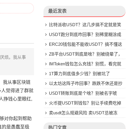
最近发表
比特派收USDT？这几步搞不定就是笑
话
USDT跑分到底咋回事？别稀里糊涂成
了帮凶
ERC20钱包能不能收USDT？搞不懂这
些别乱转
ZB平台USDT到底是啥？别被绕晕了，
人厌烦。我从事
说点大实话
IMToken钱包怎么充钱？别慌，看完就
会
1T算力到底值多少钱？别被坑了
烦。我从事区块链
以太坊这阵子咋回事？跌跌不休还是抄
众多人觉得进了群就
底机会？
USDT转账到底是个啥？别被名字唬
人挣钱心里眼红,
住，一文说透
火币提USDT到钱包？别让手续费吃掉
你的钱
卖usdt怎么规避风险 卖USDT总被冻
正能够对你起到帮助
卡？这些土办法比你想的管用
 真的是愚蠢至极
热门文章