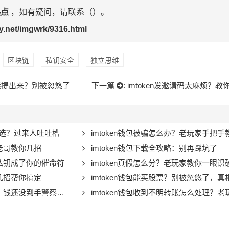
热点
，如有疑问，请联系（
）。
yy.net/imgwrk/9316.html
区块链
私钥安全
独立思维
不能提出来？别被忽悠了
下一篇
:
imtoken发邀请码太麻烦？
怎么选？过来人吐吐槽
imtoken钱包被骗怎么办？老玩家手把
，老哥教你几招
imtoken钱包下载全攻略：别再踩坑了
让私钥成了你的催命符
imtoken真假怎么分？老玩家教你一眼
这几招帮你搞定
imtoken钱包能买股票？别被忽悠了，
还没到手警察就上门了
imtoken钱包收到不明转账怎么处理？老玩家告