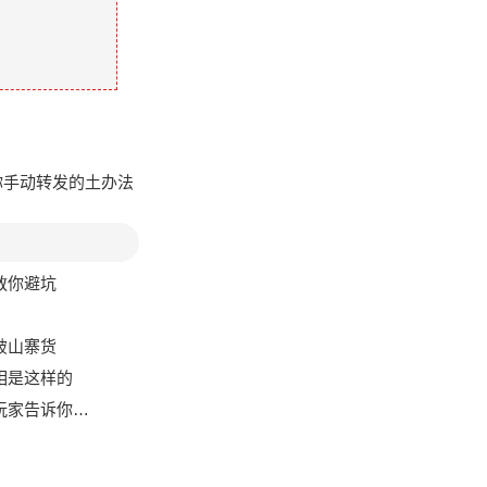
教你手动转发的土办法
手教你避坑
识破山寨货
真相是这样的
诉你别贪小便宜