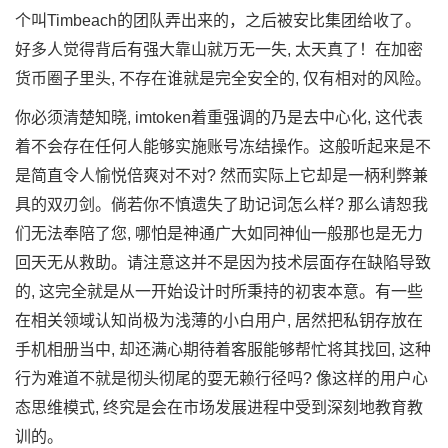
个叫Timbeach的团队弄出来的，之后被安比集团给收了。
好多人觉得背后有强大靠山就万无一失, 太天真了！在加密
货币圈子里头, 不存在谁就是完全安全的, 仅有相对的风险。
你必须清楚知晓, imtoken着重强调的乃是去中心化, 这代表
着不会存在任何人能够实施账号冻结操作。这般听起来是不
是简直令人愉悦倍爽对不对? 然而实际上它却是一柄利弊兼
具的双刃剑。倘若你不慎遗失了助记词怎么样? 那么请恕我
们无法奉陪了您, 哪怕是神通广大如同神仙一般那也是无力
回天无从救助。请注意这并不是因为技术层面存在缺陷导致
的, 这完全就是从一开始设计时所秉持的初衷本意。有一些
在相关领域认知尚极为浅薄的小白用户, 居然把私钥存放在
手机相册当中, 却还满心期待着客服能够帮忙将其找回, 这种
行为难道不就是彻头彻尾的耍无赖行径吗? 像这样的用户心
态思维模式, 终究是会在市场发展进程中受到深刻地教育教
训的。