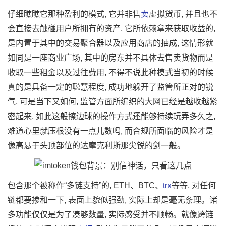
仔细瞧瞧它那种盈利的模式, 它并非售
卖
虚拟货币, 并且也不
会直接去触碰用户所拥有的资产, 它所依赖拿来获取收益的,
是内置于其中的交易聚合器以及应用商店的抽成, 这情形就
如同是一座商业广场, 其中的房东并不具体去售卖货物而是
收取一些租金以及过往费用, 不得不说此种模式当初的时候
真的是具备一定的聪慧程度, 成功地躲开了监管所正对的锐
气, 可是当下又如何, 监管方面所编织的大网已经是越收越紧
密起来, 如此这般擦边球的操作方式还能够持续玩弄多久之,
难道心里就压根没有一点儿数吗, 而合规所面临的风险才是
像高悬于头顶部位的达摩克利斯那尖锐的剑一般。
包含那个被称作“多链支持”的, ETH、BTC、
trx
等等, 对任何
链都要掺和一下, 表面上貌似强劲, 实际上却是毫无条理。诸
多功能仅仅是为了凑够数量, 实际感受并不顺畅。就像跨链