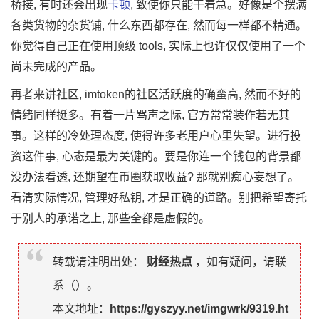
桥接, 有时还会出现
卡顿
, 致使你只能干着急。好像是个摆满
各类货物的杂货铺, 什么东西都存在, 然而每一样都不精通。
你觉得自己正在使用顶级 tools, 实际上也许仅仅使用了一个
尚未完成的产品。
再者来讲社区, imtoken的社区活跃度的确蛮高, 然而不好的
情绪同样挺多。有着一片骂声之际, 官方常常装作若无其
事。这样的冷处理态度, 使得许多老用户心里失望。进行投
资这件事, 心态是最为关键的。要是你连一个钱包的背景都
没办法看透, 还期望在币圈获取收益? 那就别痴心妄想了。
看清实际情况, 管理好私钥, 才是正确的道路。别把希望寄托
于别人的承诺之上, 那些全都是虚假的。
转载请注明出处：
财经热点
，如有疑问，请联
系（
）。
本文地址：
https://gyszyy.net/imgwrk/9319.ht