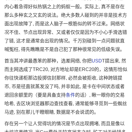
内心着急得好似热锅之上的蚂蚁一般。实际上, 真不是存在
那么多种玄之又玄的说法。绝大多数人碰到的并非是技术方
面出现故障了, 而是这人脑子一根筋似的转不过来。网络状
况不佳、节点出现异常、又或者仅仅是因为不小心手滑选错
了链, 这才是通常会出现的情况。千万别碰到一点问题就直
喊冤枉, 得先瞧瞧是不是自己犯了那种很常见的低级失误。
首当其冲讲最愚笨的那种，选差网络, 你把
USD
T提出来, 然
而主网选成了TRC20, 对方地址却是ERC20的，这情形恰似
你往快递柜那边投掷信封那样, 必然会被拒收, 这种跨链提
币, 币是径直就蒸发没了吗, 并非如此, 是卡在中间状态或者
退回余额里的（要是具备支持
条件
的话）, 瞅一眼你的交易
哈希, 去区块浏览器那边查找查看, 通常能够寻觅到一些蜘丝
马迹, 别在那儿干瞪眼睛, 数据是不会说谎的。
存在另一个让人觉得坑的情况是节点出现拥堵, 而且是像以