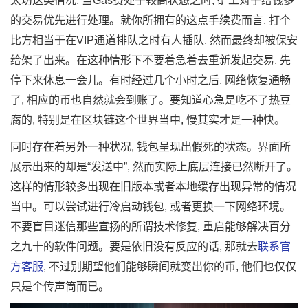
太坊这类情况, 当Gas费处于较高状态之时, 矿工对于给钱多
的交易优先进行处理。就你所拥有的这点手续费而言, 打个
比方相当于在VIP通道排队之时有人插队, 然而最终却被保安
给架了出来。在这种情形下不要着急着去重新发起交易, 先
停下来休息一会儿。有时经过几个小时之后, 网络恢复通畅
了, 相应的币也自然就会到账了。要知道心急是吃不了热豆
腐的, 特别是在区块链这个世界当中, 慢其实才是一种快。
同时存在着另外一种状况, 钱包呈现出假死的状态。界面所
展示出来的却是“发送中”, 然而实际上底层连接已然断开了。
这样的情形较多出现在旧版本或者本地缓存出现异常的情况
当中。可以尝试进行冷启动钱包, 或者更换一下网络环境。
不要盲目迷信那些宣扬的所谓技术修复, 重启能够解决百分
之九十的软件问题。要是依旧没有反应的话, 那就去
联系官
方客服
, 不过别期望他们能够瞬间就变出你的币, 他们也仅仅
只是个传声筒而已。