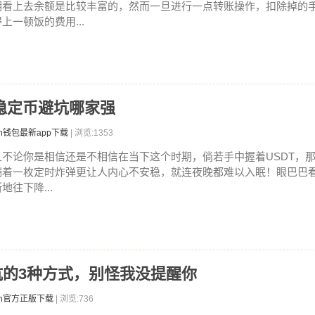
明看上去余额是比较丰富的，然而一旦进行一点转账操作，扣除掉的
上一顿饭的费用...
 稳定币避坑哪家强
en钱包最新app下载
| 浏览:1353
且不论你是相信还是不相信在当下这个时期，倘若手中握着USDT，
揣着一枚定时炸弹更让人内心不安稳，就连夜晚都难以入眠！眼巴巴
地往下降...
T最坑的3种方式，别怪我没提醒你
ken官方正版下载
| 浏览:736