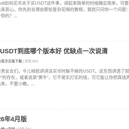
usdt如何买币关于买USDT这件事，讲起来简单的时候确实简单，可
极其恶心。你先别去理会那些复杂花哨的教程，我就只问你一个问题
你的？...
懂：USDT到底哪个版本好 优缺点一次说清
ken官方正版下载
| 浏览:563
男男女女们，今儿咱就讲讲这买币时躲不掉的USDT。这东西讲透了就
钞”的存在，或者说是“黄牛”，它不是实打实的钱，可它能让你把真钱
来，不要小瞧。...
26年4月版