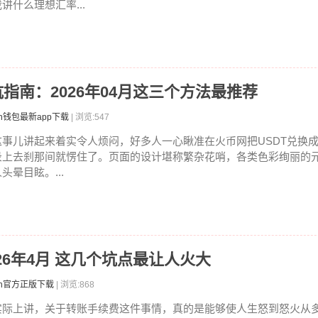
讲什么理想汇率...
坑指南：2026年04月这三个方法最推荐
en钱包最新app下载
| 浏览:547
这事儿讲起来着实令人烦闷，好多人一心瞅准在火币网把USDT兑换成
录上去刹那间就愣住了。页面的设计堪称繁杂花哨，各类色彩绚丽的
头晕目眩。...
2026年4月 这几个坑点最让人火大
ken官方正版下载
| 浏览:868
实际上讲，关于转账手续费这件事情，真的是能够使人生怒到怒火从