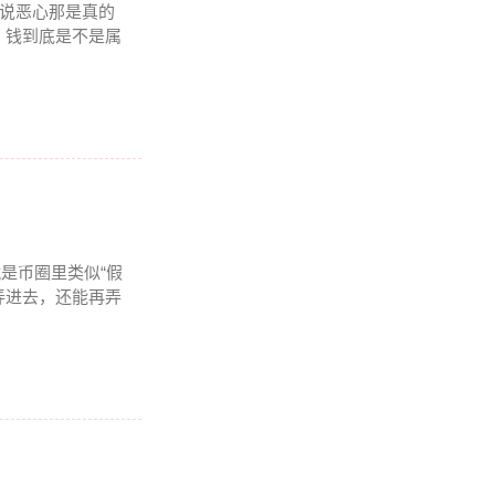
要说恶心那是真的
：钱到底是不是属
是币圈里类似“假
弄进去，还能再弄