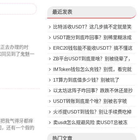
最近发表
比特派收USDT？这几步搞不定就是笑
话
USDT跑分到底咋回事？别稀里糊涂成
真正去办理的时
了帮凶
ERC20钱包能不能收USDT？搞不懂这
如同见到了鬼魅一
些别乱转
ZB平台USDT到底是啥？别被绕晕了，
说点大实话
IMToken钱包怎么充钱？别慌，看完就
会
1T算力到底值多少钱？别被坑了
以太坊这阵子咋回事？跌跌不休还是抄
底机会？
USDT转账到底是个啥？别被名字唬
住，一文说透
火币提USDT到钱包？别让手续费吃掉
可把我气得牙都痒
你的钱
卖usdt怎么规避风险 卖USDT总被冻
图，还有一个假的
卡？这些土办法比你想的管用
热门文章