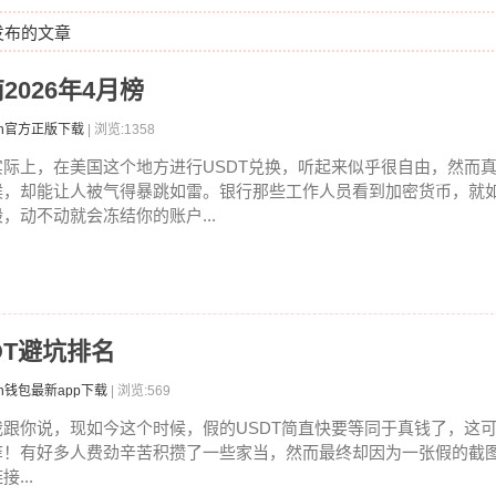
日发布的文章
2026年4月榜
ken官方正版下载
| 浏览:1358
实际上，在美国这个地方进行USDT兑换，听起来似乎很自由，然而
候，却能让人被气得暴跳如雷。银行那些工作人员看到加密货币，就
般，动不动就会冻结你的账户...
SDT避坑排名
en钱包最新app下载
| 浏览:569
我跟你说，现如今这个时候，假的USDT简直快要等同于真钱了，这
痒！有好多人费劲辛苦积攒了一些家当，然而最终却因为一张假的截
接...