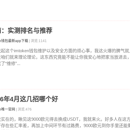
指南：实测排名与推荐
en钱包最新app下载
| 浏览:1141
说起这个imtoken钱包维护以及安全方面的烦心事，我这火爆的脾气
天咱们就来理论理论，这东西究竟能不能让你我安心地把家当放进去
了“维修”...
026年4月这几招哪个好
en唯一官网
| 浏览:476
说实在的，瞅见这9000欧元得去换成USDT，我就来火。好多人在这
行存在些汇率差，再加上中间环节有过路费，9000欧元到你手里还能