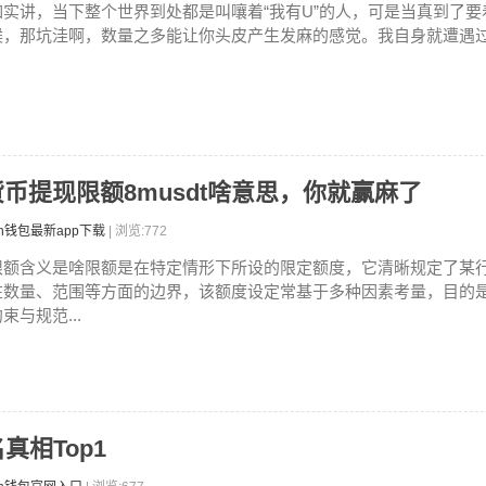
如实讲，当下整个世界到处都是叫嚷着“我有U”的人，可是当真到了
候，那坑洼啊，数量之多能让你头皮产生发麻的感觉。我自身就遭遇过挫
货币提现限额8musdt啥意思，你就赢麻了
en钱包最新app下载
| 浏览:772
限额含义是啥限额是在特定情形下所设的限定额度，它清晰规定了某
在数量、范围等方面的边界，该额度设定常基于多种因素考量，目的
束与规范...
名真相Top1