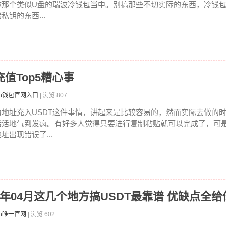
你那个类似U盘的瑞波冷钱包当中。别搞那些不切实际的东西，冷钱
私钥的东西...
充值Top5糟心事
ken钱包官网入口
| 浏览:807
为地址充入USDT这件事情，讲起来是比较容易的，然而实际去做的
活活地气到发疯。有好多人觉得只要进行复制粘贴就可以完成了，可
址出现错误了...
026年04月这几个地方搞USDT最靠谱 优缺点全
en唯一官网
| 浏览:602