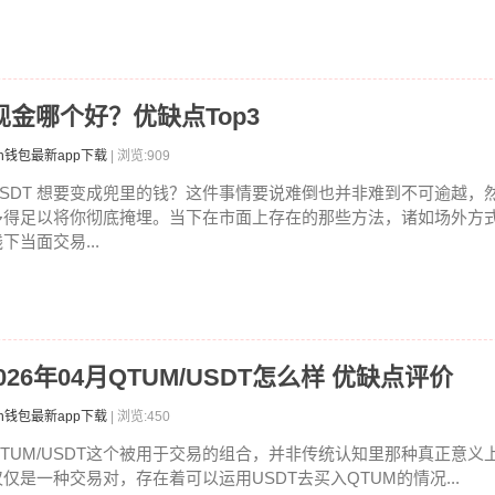
换现金哪个好？优缺点Top3
en钱包最新app下载
| 浏览:909
USDT 想要变成兜里的钱？这件事情要说难倒也并非难到不可逾越，
多得足以将你彻底掩埋。当下在市面上存在的那些方法，诸如场外方式、
下当面交易...
2026年04月QTUM/USDT怎么样 优缺点评价
en钱包最新app下载
| 浏览:450
QTUM/USDT这个被用于交易的组合，并非传统认知里那种真正意义
仅仅是一种交易对，存在着可以运用USDT去买入QTUM的情况...