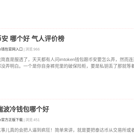
n和币安 哪个好 气人评价榜
ken钱包官网入口
| 浏览:966
我简直是服透了，天天都有人问imtoken钱包跟币安要怎么弄，然而
都没弄明白。一个是你自身裤兜里的破保险柜，要是私钥丢了那就等着哭
T到瑞波冷钱包哪个好
ken官方正版下载
| 浏览:451
这事儿真的会把人逼到疯狂！简单来讲，就是要把泰达币从交易所或