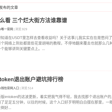
6日发布的文章
益怎么看 三个烂大街方法谁靠谱
en唯一官网
| 浏览:929
想知道在USDT里怎样去查看收益吗？关于这事儿我实实在在是憋闷
整个网络上到处都是些花里胡哨的教程，不停地翻来覆去也就那么几
一个能够讲到关键要点上。...
mtoken退出账户避坑排行榜
ken钱包官网入口
| 浏览:514
新版imtoken的这波更新，着实把我气得不轻，我去找那个退出账户
翻了足足五分钟，以往的时候，这个入口好歹明明白白摆在那里，一
倒好...