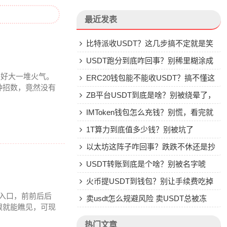
最近发表
比特派收USDT？这几步搞不定就是笑
话
USDT跑分到底咋回事？别稀里糊涂成
了好大一堆火气。
了帮凶
ERC20钱包能不能收USDT？搞不懂这
种招数，竟然没有
些别乱转
ZB平台USDT到底是啥？别被绕晕了，
说点大实话
IMToken钱包怎么充钱？别慌，看完就
会
1T算力到底值多少钱？别被坑了
以太坊这阵子咋回事？跌跌不休还是抄
底机会？
USDT转账到底是个啥？别被名字唬
住，一文说透
火币提USDT到钱包？别让手续费吃掉
的入口，前前后后
你的钱
卖usdt怎么规避风险 卖USDT总被冻
眼就能瞧见，可现
卡？这些土办法比你想的管用
热门文章