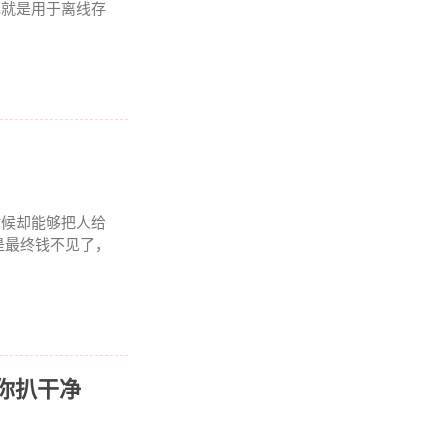
包就是用于离线存
时候却能够把人给
是最终钱不见了，
给你扒干净