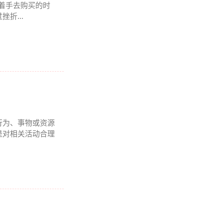
要着手去购买的时
折...
行为、事物或资源
是对相关活动合理