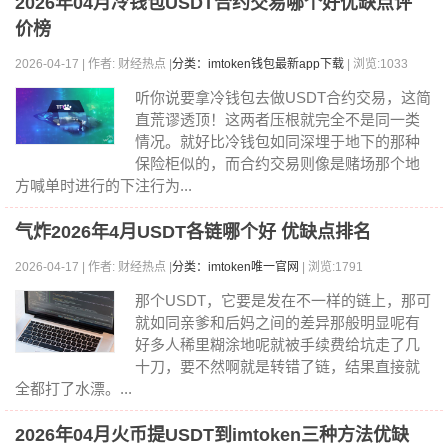
2026年04月冷钱包USDT合约交易哪个好优缺点评
价榜
2026-04-17 | 作者: 财经热点 |
分类：imtoken钱包最新app下载
| 浏览:1033
听你说要拿冷钱包去做USDT合约交易，这简
直荒谬透顶！这两者压根就完全不是同一类
情况。就好比冷钱包如同深埋于地下的那种
保险柜似的，而合约交易则像是赌场那个地
方喊单时进行的下注行为...
气炸2026年4月USDT各链哪个好 优缺点排名
2026-04-17 | 作者: 财经热点 |
分类：imtoken唯一官网
| 浏览:1791
那个USDT，它要是发在不一样的链上，那可
就如同亲爹和后妈之间的差异那般明显呢有
好多人稀里糊涂地呢就被手续费给坑走了几
十刀，要不然啊就是转错了链，结果直接就
全都打了水漂。...
2026年04月火币提USDT到imtoken三种方法优缺