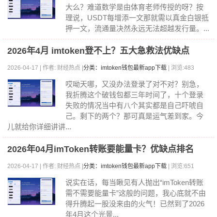
大么？难道数学是由体育老师传授的呀？按
理说，USDT每增添一文那就需以真金白银抵
押一文，流通量决然永远无法超越发行量。...
2026年4月 imtoken登不上？五大急救法优缺点
2026-04-17 | 作者: 财经热点 |
分类：imtoken钱包最新app下载
| 浏览:483
哎呦天哪，又没办法登录了对不对？别急，
我折腾这个破钱包都三年时间了，十个登录
失败的情况当中有八个其实都是自己吓唬自
己。剩下的两个？那可真是运气差到家。今
儿就给你详细讲讲...
2026年04月imToken转账要能量卡？优缺点排名
2026-04-17 | 作者: 财经热点 |
分类：imtoken钱包最新app下载
| 浏览:651
说实在话，每当瞅见有人抛出“imToken转账
需不需要能量卡”这般的问题，我心底就不由
得升腾起一股没来由的火气！已然到了2026
年4月这个光景...