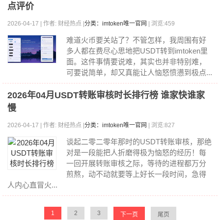
点评价
2026-04-17 | 作者: 财经热点 |
分类：imtoken唯一官网
| 浏览:459
难道火币要关站了？不管怎样，我周围有好
多人都在费尽心思地把USDT转到imtoken里
面。这件事情要说难，其实也并非特别难，
可要说简单，却又真能让人恼怒愤懑到极点...
2026年04月USDT转账审核时长排行榜 谁家快谁家
慢
2026-04-17 | 作者: 财经热点 |
分类：imtoken唯一官网
| 浏览:827
谈起二零二零年那时的USDT转账审核，那绝
对是一段能把人折磨得极为恼怒的经历！每
一回开展转账审核之际，等待的进程都万分
煎熬，动不动就要等上好长一段时间，急得
人内心直冒火...
1
2
3
下一页
尾页